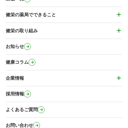
健栄の薬局でできること
健栄の薬局でできること
かかりつけ薬剤師・健康&お薬相談
健栄の取り組み
健栄の取り組み
薬剤師の在宅訪問
健栄のカフェ
お知らせ
処方箋事前送信サービス
健栄のコミュニティ施設
マイナンバーカードの健康保険証利用
健康コラム
健栄の社会に対する取り組み
オンライン服薬指導・電子サービス
緊急避妊薬の取扱い
企業情報
その他のサービス
企業情報
事業内容・健栄の特徴
採用情報
会社概要・沿革
よくあるご質問
行動計画
健栄のSNS公式アカウント
お問い合わせ