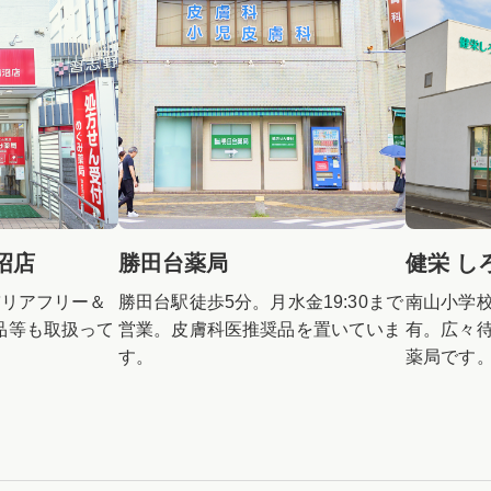
沼店
勝田台薬局
健栄 し
バリアフリー＆
勝田台駅徒歩5分。月水金19:30まで
南山小学
品等も取扱って
営業。皮膚科医推奨品を置いていま
有。広々
す。
薬局です