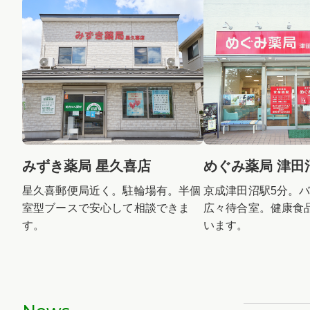
みずき薬局 星久喜店
めぐみ薬局 津田
星久喜郵便局近く。駐輪場有。半個
京成津田沼駅5分。
室型ブースで安心して相談できま
広々待合室。健康食
す。
います。