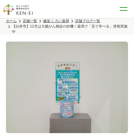
ホーム
店舗一覧
健栄 しろい薬局
店舗ブログ一覧
【白井市】12月は大腸がん検診の好機！薬局で「見て学べる」啓発実施
中