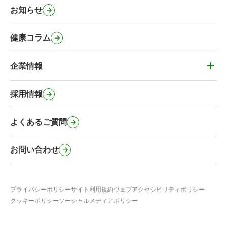
健栄のカフェ
お知らせ
処方箋事前送信サービス
健栄のコミュニティ施設
マイナンバーカードの健康保険証利用
健康コラム
健栄の社会に対する取り組み
オンライン服薬指導・電子サービス
緊急避妊薬の取扱い
企業情報
その他のサービス
企業情報
事業内容・健栄の特徴
採用情報
会社概要・沿革
よくあるご質問
行動計画
健栄のSNS公式アカウント
お問い合わせ
プライバシーポリシー
サイト利用規約
ウェブアクセシビリティポリシー
クッキーポリシー
ソーシャルメディアポリシー