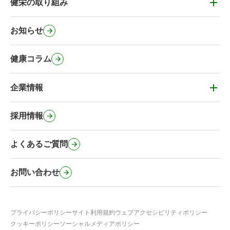
かかりつけ薬剤師・健康&お薬相談
健栄の取り組み
健栄の取り組み
薬剤師の在宅訪問
健栄のカフェ
お知らせ
処方箋事前送信サービス
健栄のコミュニティ施設
マイナンバーカードの健康保険証利用
健康コラム
健栄の社会に対する取り組み
オンライン服薬指導・電子サービス
緊急避妊薬の取扱い
企業情報
その他のサービス
企業情報
事業内容・健栄の特徴
採用情報
会社概要・沿革
よくあるご質問
行動計画
健栄のSNS公式アカウント
お問い合わせ
プライバシーポリシー
サイト利用規約
ウェブアクセシビリティポリシー
クッキーポリシー
ソーシャルメディアポリシー