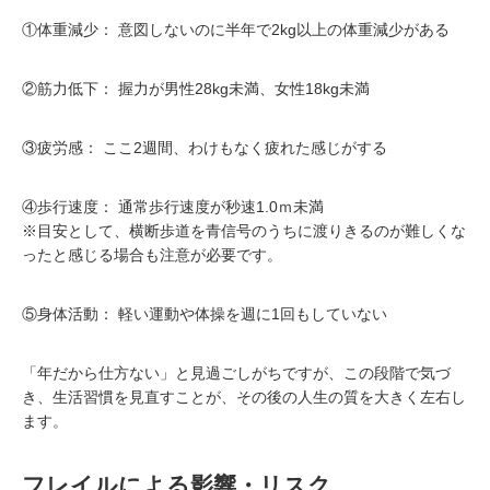
①体重減少： 意図しないのに半年で2kg以上の体重減少がある
②筋力低下： 握力が男性28kg未満、女性18kg未満
③疲労感： ここ2週間、わけもなく疲れた感じがする
④歩行速度： 通常歩行速度が秒速1.0ｍ未満
※目安として、横断歩道を青信号のうちに渡りきるのが難しくな
ったと感じる場合も注意が必要です。
⑤身体活動： 軽い運動や体操を週に1回もしていない
「年だから仕方ない」と見過ごしがちですが、この段階で気づ
き、生活習慣を見直すことが、その後の人生の質を大きく左右し
ます。
フレイルによる影響・リスク