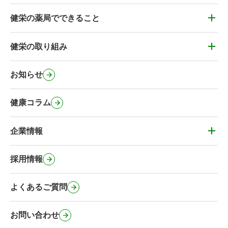
健栄の薬局でできること
健栄の薬局でできること
かかりつけ薬剤師・健康&お薬相談
健栄の取り組み
健栄の取り組み
薬剤師の在宅訪問
健栄のカフェ
お知らせ
処方箋事前送信サービス
健栄のコミュニティ施設
マイナンバーカードの健康保険証利用
健康コラム
健栄の社会に対する取り組み
オンライン服薬指導・電子サービス
緊急避妊薬の取扱い
企業情報
その他のサービス
企業情報
事業内容・健栄の特徴
採用情報
会社概要・沿革
よくあるご質問
行動計画
健栄のSNS公式アカウント
お問い合わせ