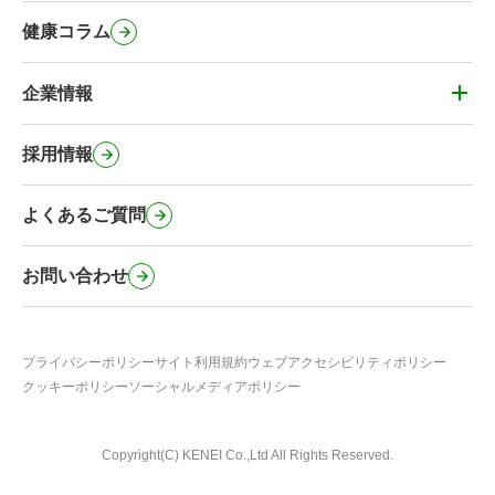
健栄のコミュニティ施設
マイナンバーカードの健康保険証利用
健康コラム
健栄の社会に対する取り組み
オンライン服薬指導・電子サービス
緊急避妊薬の取扱い
企業情報
その他のサービス
企業情報
事業内容・健栄の特徴
採用情報
会社概要・沿革
よくあるご質問
行動計画
健栄のSNS公式アカウント
お問い合わせ
プライバシーポリシー
サイト利用規約
ウェブアクセシビリティポリシー
クッキーポリシー
ソーシャルメディアポリシー
Copyright(C) KENEI Co.,Ltd All Rights Reserved.