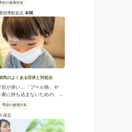
季節の健康対策
 豊四季駅前店
本間
病気のよくある症状と対処法
で目が赤い…「プール熱」や
を家に持ち込まないための、帰
除菌ルール
季節の健康対策
久保店