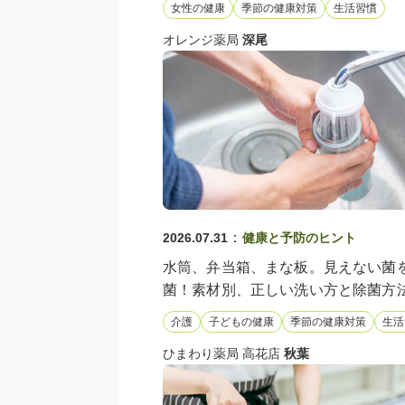
女性の健康
季節の健康対策
生活習慣
オレンジ薬局
深尾
：
2026.07.31
健康と予防のヒント
水筒、弁当箱、まな板。見えない菌
菌！素材別、正しい洗い方と除菌方
介護
子どもの健康
季節の健康対策
生活
ひまわり薬局 高花店
秋葉