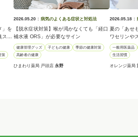
：
：
2026.05.20
病気のよくある症状と対処法
2026.05.18
メ」を
【脱水症状対策】喉が渇かなくても「経口
夏の「あせ
臭スプ
補水液 ORS」が必要なサイン
ワセリンや
が解説
健康管理グッズ
子どもの健康
季節の健康対策
一般用医薬品
対策
高齢者の健康
生活習慣
ひまわり薬局 戸頭店
永野
オレンジ薬局