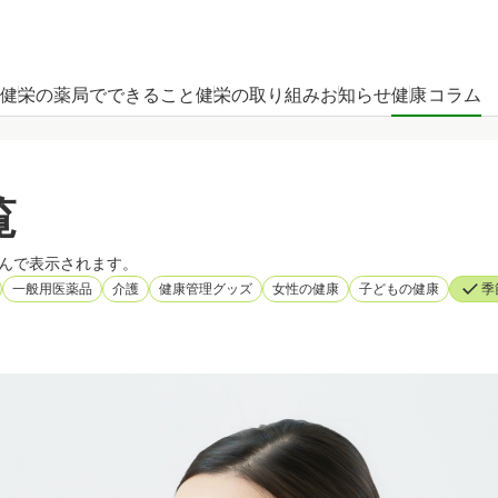
健栄の薬局でできること
健栄の取り組み
お知らせ
健康コラム
覧
んで表示されます。
一般用医薬品
介護
健康管理グッズ
女性の健康
子どもの健康
季