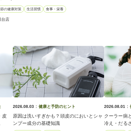
季節の健康対策
生活習慣
食事・栄養
田台店
：
：
法
2026.08.03
健康と予防のヒント
2026.08.01
・皮
原因は洗いすぎかも？頭皮のにおいとシャ
クーラー病
説
ンプー成分の基礎知識
冷え・だる