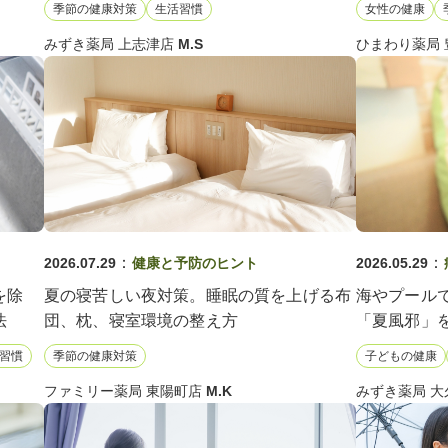
季節の健康対策
生活習慣
女性の健康
みずき薬局 上志津店
M.S
ひまわり薬局
：
：
2026.07.29
健康と予防のヒント
2026.05.29
を除
夏の寝苦しい夜対策。睡眠の質を上げる布
海やプール
法
団、枕、寝室環境の整え方
「夏風邪」
宅後5分の
習慣
季節の健康対策
子どもの健康
ファミリー薬局 東陽町店
M.K
みずき薬局 大