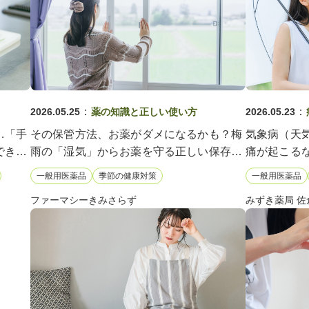
：
：
2026.05.25
薬の知識と正しい使い方
2026.05.23
…「手
その保管方法、お薬がダメになるかも？梅
気象病（天
できる
雨の「湿気」からお薬を守る正しい保存方
痛が起こる
法（座薬・目薬など）
一般用医薬品
季節の健康対策
一般用医薬品
ファーマシーきみさらず
みずき薬局 佐