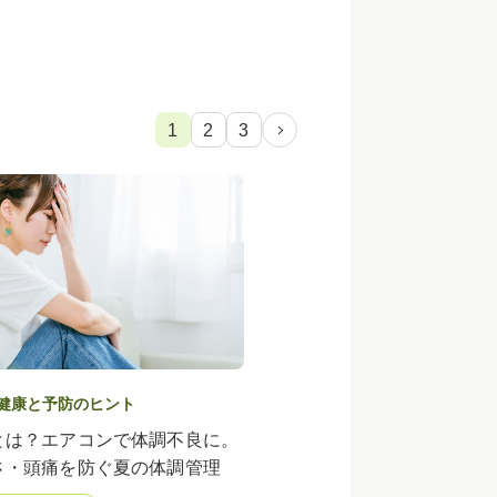
1
2
3
健康と予防のヒント
とは？エアコンで体調不良に。
さ・頭痛を防ぐ夏の体調管理