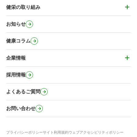
かかりつけ薬剤師・健康&お薬相談
健栄の取り組み
健栄の取り組み
薬剤師の在宅訪問
健栄のカフェ
お知らせ
処方箋事前送信サービス
健栄のコミュニティ施設
マイナンバーカードの健康保険証利用
健康コラム
健栄の社会に対する取り組み
オンライン服薬指導・電子サービス
緊急避妊薬の取扱い
企業情報
その他のサービス
企業情報
事業内容・健栄の特徴
採用情報
会社概要・沿革
よくあるご質問
行動計画
健栄のSNS公式アカウント
お問い合わせ
プライバシーポリシー
サイト利用規約
ウェブアクセシビリティポリシー