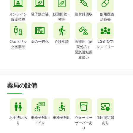
オンライン
電子処方箋
残薬回収・
注射針回収
一般用医薬
服薬指導
整理
品販売
ジェネリッ
薬の一包化
介護相談
医療用（病
LGBTQフ
ク医薬品
院処方）
レンドリー
緊急避妊薬
取扱い
薬局の設備
お手洗いあ
車椅子対応
車椅子対応
ウォーター
血圧測定器
り
トイレ
サーバーあ
あり
り