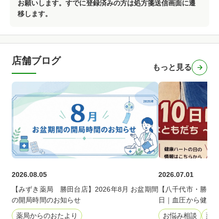
お願いします。すでに登録済みの方は処方箋送信画面に遷
移します。
店舗ブログ
もっと見る
2026.08.05
2026.07.01
【みずき薬局 勝田台店】2026年8月 お盆期間
【八千代市・勝田台
の開局時間のお知らせ
日｜血圧から健康
薬局からのおたより
お悩み相談
薬