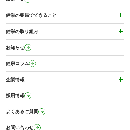
健栄の薬局でできること
健栄の薬局でできること
かかりつけ薬剤師・健康&お薬相談
健栄の取り組み
健栄の取り組み
薬剤師の在宅訪問
健栄のカフェ
お知らせ
処方箋事前送信サービス
健栄のコミュニティ施設
マイナンバーカードの健康保険証利用
健康コラム
健栄の社会に対する取り組み
オンライン服薬指導・電子サービス
緊急避妊薬の取扱い
企業情報
その他のサービス
企業情報
事業内容・健栄の特徴
採用情報
会社概要・沿革
よくあるご質問
行動計画
健栄のSNS公式アカウント
お問い合わせ