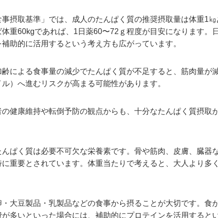
事摂取基準」では、成人のたんぱく質の推奨摂取量は体重1㎏あた
体重60kgであれば、1日薬60〜72ｇ程度が目安になります
を補助的に活用するという考え方も広がっています。
加齢による食事量の減少でたんぱく質が不足すると、筋肉量が
イル）へ進むリスクが高まる可能性があります。
者の健康維持や転倒予防の観点からも、十分なたんぱく質摂取
たんぱく質は必要不可欠な栄養素です。骨や筋肉、皮膚、臓器
特に重要とされています。体重当たりで考えると、大人より多
卵・大豆製品・乳製品などの食事から摂ることが大切です。食
費が多いといった場合には、補助的にプロテインを活用すると