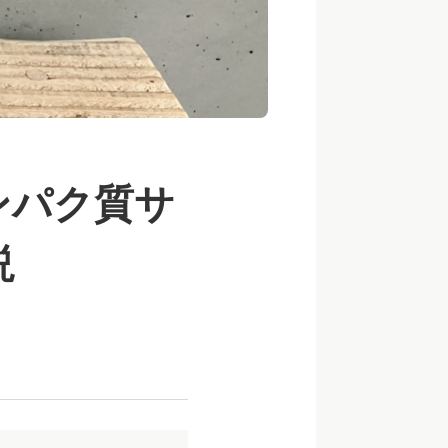
ンパク質サ
説