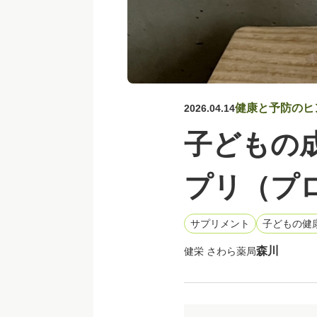
健康と予防のヒ
2026.04.14
子どもの
プリ（プ
サプリメント
子どもの健
森川
健栄 さわら薬局